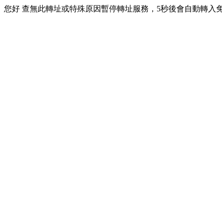
您好 查無此轉址或特殊原因暫停轉址服務，5秒後會自動轉入